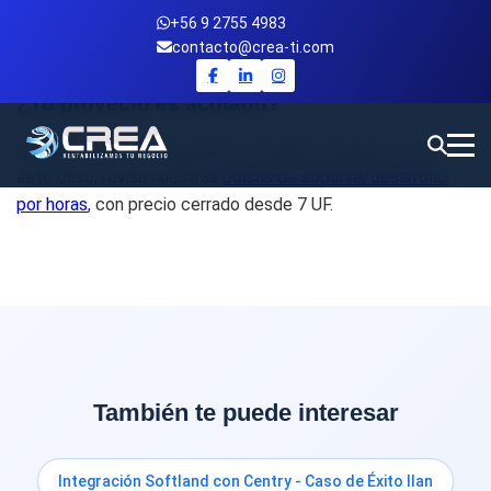
+56 9 2755 4983
contacto@crea-ti.com
¿Tu proyecto es acotado?
Si no necesitas un desarrollo a medida completo como
este caso, revisa nuestras
bolsas de soporte/desarrollo
por horas
, con precio cerrado desde 7 UF.
También te puede interesar
Integración Softland con Centry - Caso de Éxito Ilan