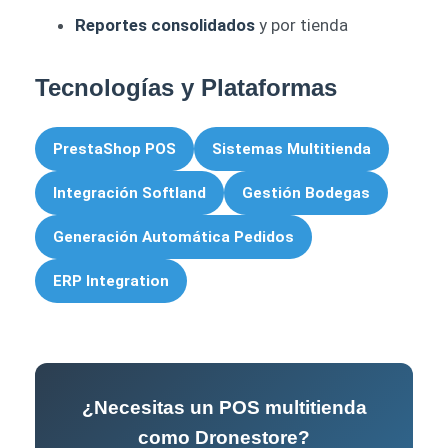
Reportes consolidados
y por tienda
Tecnologías y Plataformas
PrestaShop POS
Sistemas Multitienda
Integración Softland
Gestión Bodegas
Generación Automática Pedidos
ERP Integration
¿Necesitas un POS multitienda
como Dronestore?