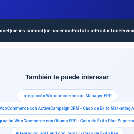
ome
Quiénes somos
Qué hacemos
Portafolio
Productos
Servic
También te puede interesar
Integración Woocommerce con Manager ERP
 WooCommerce con ActiveCampaign CRM - Caso de Éxito Marketing 
gración WooCommerce con Obuma ERP - Caso de Éxito Plan Superm
Integración Softland con Centry - Caso de Éxito Ilan